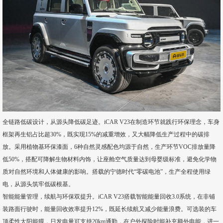
全链路低碳设计，从源头降低碳足迹。iCAR V23在制造环节就践行环保理念，车身
框架再生铝占比超30%，既实现15%的减重增效，又大幅降低生产过程中的碳排
放。采用植物基环保漆面，6种自然灵感配色均源于自然，生产环节VOC排放量降
低50%，搭配可降解生物材料内饰，让座舱空气质量达到母婴级标准，避免化学物
质对自然环境和人体健康的影响。搭载的宁德时代“零碳电池”，生产全程使用绿
电，从源头筑牢低碳根基。
智能能量管理，续航与环保双提升。iCAR V23搭载智能能量回收3.0系统，在非铺
装路面行驶时，能量回收效率提升12%，既延长续航又减少能量浪费。可选装的车
顶柔性太阳能膜，日发电量可支持20km通勤，在户外探险时能补充额外电能，进一