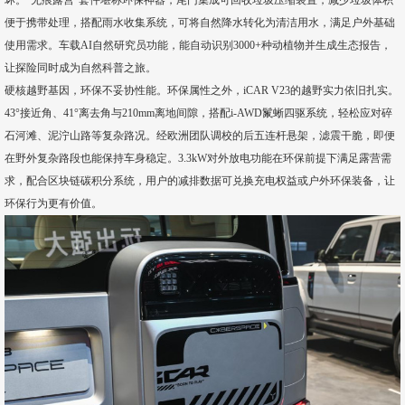
坏。“无痕露营”套件堪称环保神器，尾门集成可回收垃圾压缩装置，减少垃圾体积
便于携带处理，搭配雨水收集系统，可将自然降水转化为清洁用水，满足户外基础
使用需求。车载AI自然研究员功能，能自动识别3000+种动植物并生成生态报告，
让探险同时成为自然科普之旅。
硬核越野基因，环保不妥协性能。环保属性之外，iCAR V23的越野实力依旧扎实。
43°接近角、41°离去角与210mm离地间隙，搭配i-AWD鬣蜥四驱系统，轻松应对碎
石河滩、泥泞山路等复杂路况。经欧洲团队调校的后五连杆悬架，滤震干脆，即便
在野外复杂路段也能保持车身稳定。3.3kW对外放电功能在环保前提下满足露营需
求，配合区块链碳积分系统，用户的减排数据可兑换充电权益或户外环保装备，让
环保行为更有价值。