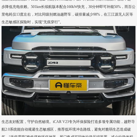
步降低充电依赖。501km长续航版本配合160kW快充，30分钟即可补能50%，而百公
里电耗仅13度左右，对比同级别燃油越野车，碳排量减少98%，在三江源无人区等
生态敏感区探险时，实现“无痕穿行”。
生态友好配置，守护自然秘境。iCAR V23专为环保探险打造多项专属功能，越野导
航2.0系统能自动规避生态敏感区，推荐低环境冲击路线，避免对脆弱生态造成破